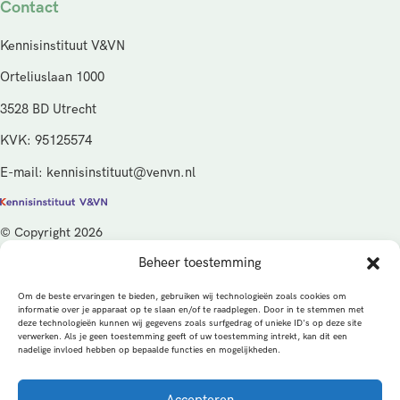
Contact
Kennisinstituut V&VN
Orteliuslaan 1000
3528 BD Utrecht
KVK: 95125574
E-mail: kennisinstituut@venvn.nl
© Copyright 2026
Beheer toestemming
De activiteiten van het Kennisinstituut V&VN worden gefinancierd
vanuit de kwaliteitsgelden van het ministerie van Volksgezondheid,
Om de beste ervaringen te bieden, gebruiken wij technologieën zoals cookies om
Welzijn en Sport (VWS), beheerd door ZonMw.
informatie over je apparaat op te slaan en/of te raadplegen. Door in te stemmen met
deze technologieën kunnen wij gegevens zoals surfgedrag of unieke ID's op deze site
verwerken. Als je geen toestemming geeft of uw toestemming intrekt, kan dit een
Privacybeleid
Cookies
Algemene voorwaarden
nadelige invloed hebben op bepaalde functies en mogelijkheden.
Alle rechten voorbehouden
Een productie van
Accepteren