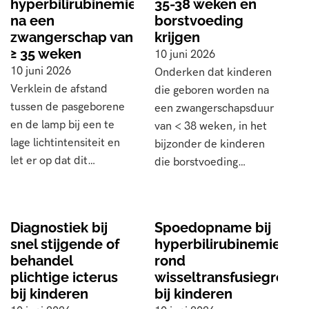
hyperbilirubinemie
35-38 weken en
na een
borstvoeding
zwangerschap van
krijgen
≥ 35 weken
10 juni 2026
10 juni 2026
Onderken dat kinderen
Verklein de afstand
die geboren worden na
tussen de pasgeborene
een zwangerschapsduur
en de lamp bij een te
van < 38 weken, in het
lage lichtintensiteit en
bijzonder de kinderen
let er op dat dit…
die borstvoeding…
Diagnostiek bij
Spoedopname bij
snel stijgende of
hyperbilirubinemie
behandel
rond
plichtige icterus
wisseltransfusiegrens
bij kinderen
bij kinderen