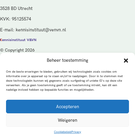
3528 BD Utrecht
KVK: 95125574
E-mail: kennisinstituut@venvn.nl
© Copyright 2026
Beheer toestemming
De activiteiten van het Kennisinstituut V&VN worden gefinancierd
vanuit de kwaliteitsgelden van het ministerie van Volksgezondheid,
Om de beste ervaringen te bieden, gebruiken wij technologieën zoals cookies om
Welzijn en Sport (VWS), beheerd door ZonMw.
informatie over je apparaat op te slaan en/of te raadplegen. Door in te stemmen met
deze technologieën kunnen wij gegevens zoals surfgedrag of unieke ID's op deze site
verwerken. Als je geen toestemming geeft of uw toestemming intrekt, kan dit een
Privacybeleid
Cookies
Algemene voorwaarden
nadelige invloed hebben op bepaalde functies en mogelijkheden.
Alle rechten voorbehouden
Een productie van
Accepteren
MEDonline
Weigeren
Cookiebeleid
Privacy