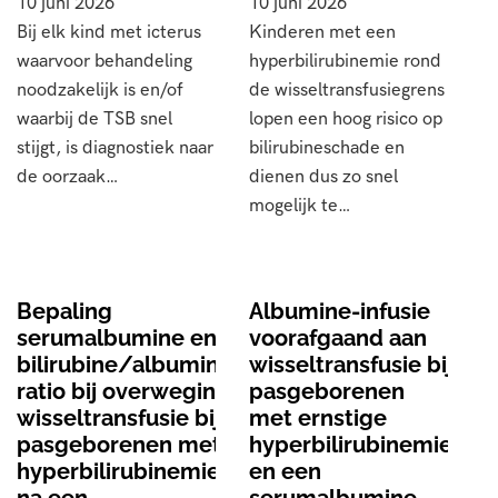
10 juni 2026
10 juni 2026
Bij elk kind met icterus
Kinderen met een
waarvoor behandeling
hyperbilirubinemie rond
noodzakelijk is en/of
de wisseltransfusiegrens
waarbij de TSB snel
lopen een hoog risico op
stijgt, is diagnostiek naar
bilirubineschade en
de oorzaak…
dienen dus zo snel
mogelijk te…
Bepaling
Albumine-infusie
serumalbumine en
voorafgaand aan
bilirubine/albumine-
wisseltransfusie bij
ratio bij overweging
pasgeborenen
wisseltransfusie bij
met ernstige
pasgeborenen met
hyperbilirubinemie
hyperbilirubinemie
en een