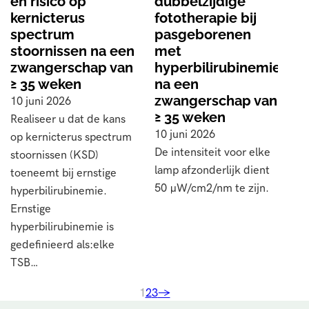
en risico op
dubbelzijdige
kernicterus
fototherapie bij
spectrum
pasgeborenen
stoornissen na een
met
zwangerschap van
hyperbilirubinemie
≥ 35 weken
na een
zwangerschap van
10 juni 2026
≥ 35 weken
Realiseer u dat de kans
10 juni 2026
op kernicterus spectrum
De intensiteit voor elke
stoornissen (KSD)
lamp afzonderlijk dient
toeneemt bij ernstige
50 µW/cm2/nm te zijn.
hyperbilirubinemie.
Ernstige
hyperbilirubinemie is
gedefinieerd als:elke
TSB…
1
2
3
→