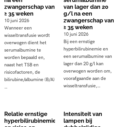
na een
serumalbumine
zwangerschap van
van lager dan 20
≥ 35 weken
g/l na een
zwangerschap van
10 juni 2026
≥ 35 weken
Wanneer een
10 juni 2026
wisseltransfusie wordt
Bij een ernstige
overwogen dient het
hyperbilirubinemie en
serumalbumine te
een serumalbumine van
worden bepaald en,
lager dan 20 g/l kan
naast het TSB en
overwogen worden om,
risicofactoren, de
voorafgaande aan de
bilirubine/albumine (B/A)
wisseltransfusie,…
…
Relatie ernstige
Intensiteit van
hyperbilirubinemie
lampen bij