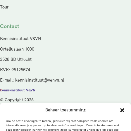
Tour
Contact
Kennisinstituut V&VN
Orteliuslaan 1000
3528 BD Utrecht
KVK: 95125574
E-mail: kennisinstituut@venvn.nl
© Copyright 2026
Beheer toestemming
De activiteiten van het Kennisinstituut V&VN worden gefinancierd
vanuit de kwaliteitsgelden van het ministerie van Volksgezondheid,
Om de beste ervaringen te bieden, gebruiken wij technologieën zoals cookies om
Welzijn en Sport (VWS), beheerd door ZonMw.
informatie over je apparaat op te slaan en/of te raadplegen. Door in te stemmen met
deze technologieën kunnen wij gegevens zoals surfgedrag of unieke ID's op deze site