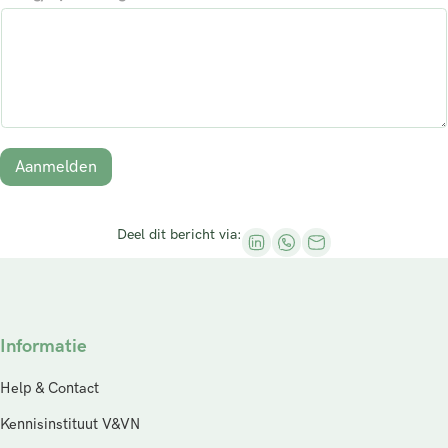
e
p
*
Aanmelden
Deel dit bericht via:
Informatie
Help & Contact
Kennisinstituut V&VN