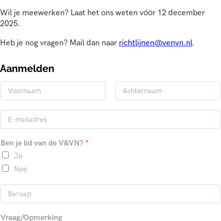
Wil je meewerken? Laat het ons weten vóór 12 december
2025.
Heb je nog vragen? Mail dan naar
richtlijnen@venvn.nl
.
Aanmelden
N
a
V
A
a
o
c
E
m
o
h
-
*
r
t
m
n
e
Ben je lid van de V&VN?
*
a
a
r
a
n
i
Ja
m
a
l
a
Nee
*
m
B
e
r
Vraag/Opmerking
o