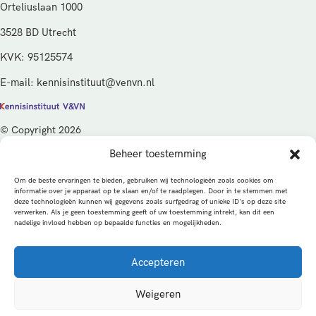
Orteliuslaan 1000
3528 BD Utrecht
KVK: 95125574
E-mail: kennisinstituut@venvn.nl
© Copyright 2026
Beheer toestemming
De activiteiten van het Kennisinstituut V&VN worden gefinancierd
vanuit de kwaliteitsgelden van het ministerie van Volksgezondheid,
Om de beste ervaringen te bieden, gebruiken wij technologieën zoals cookies om
Welzijn en Sport (VWS), beheerd door ZonMw.
informatie over je apparaat op te slaan en/of te raadplegen. Door in te stemmen met
deze technologieën kunnen wij gegevens zoals surfgedrag of unieke ID's op deze site
verwerken. Als je geen toestemming geeft of uw toestemming intrekt, kan dit een
Privacybeleid
Cookies
Algemene voorwaarden
nadelige invloed hebben op bepaalde functies en mogelijkheden.
Alle rechten voorbehouden
Een productie van
Accepteren
MEDonline
Weigeren