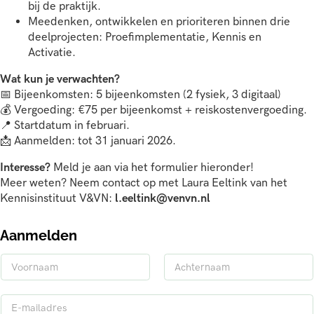
bij de praktijk.
Meedenken, ontwikkelen en prioriteren binnen drie
deelprojecten: Proefimplementatie, Kennis en
Activatie.
Wat kun je verwachten?
📅 Bijeenkomsten: 5 bijeenkomsten (2 fysiek, 3 digitaal)
💰 Vergoeding: €75 per bijeenkomst + reiskostenvergoeding.
📍 Startdatum in februari.
📩 Aanmelden: tot 31 januari 2026.
Interesse?
Meld je aan via het formulier hieronder!
Meer weten? Neem contact op met Laura Eeltink van het
Kennisinstituut V&VN:
l.eeltink@venvn.nl
Aanmelden
N
a
V
A
a
o
c
E
m
o
h