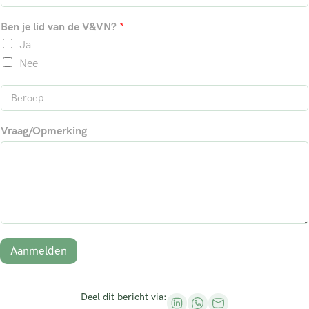
-
*
r
t
m
n
e
Ben je lid van de V&VN?
*
a
a
r
a
n
i
Ja
m
a
l
a
Nee
*
m
B
e
r
Vraag/Opmerking
o
e
p
*
Aanmelden
Deel dit bericht via: