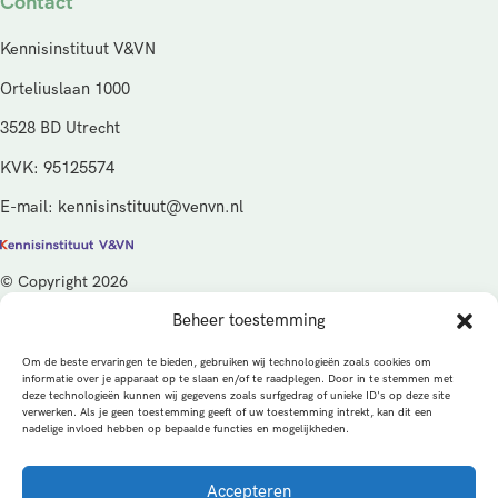
Contact
Kennisinstituut V&VN
Orteliuslaan 1000
3528 BD Utrecht
KVK: 95125574
E-mail: kennisinstituut@venvn.nl
© Copyright 2026
Beheer toestemming
De activiteiten van het Kennisinstituut V&VN worden gefinancierd
vanuit de kwaliteitsgelden van het ministerie van Volksgezondheid,
Om de beste ervaringen te bieden, gebruiken wij technologieën zoals cookies om
Welzijn en Sport (VWS), beheerd door ZonMw.
informatie over je apparaat op te slaan en/of te raadplegen. Door in te stemmen met
deze technologieën kunnen wij gegevens zoals surfgedrag of unieke ID's op deze site
verwerken. Als je geen toestemming geeft of uw toestemming intrekt, kan dit een
Privacybeleid
Cookies
Algemene voorwaarden
nadelige invloed hebben op bepaalde functies en mogelijkheden.
Alle rechten voorbehouden
Een productie van
Accepteren