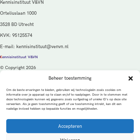
Kennisinstituut V&VN
Orteliuslaan 1000
3528 BD Utrecht
KVK: 95125574
E-mail: kennisinstituut@venvn.nl
© Copyright 2026
Beheer toestemming
De activiteiten van het Kennisinstituut V&VN worden gefinancierd
vanuit de kwaliteitsgelden van het ministerie van Volksgezondheid,
Om de beste ervaringen te bieden, gebruiken wij technologieën zoals cookies om
Welzijn en Sport (VWS), beheerd door ZonMw.
informatie over je apparaat op te slaan en/of te raadplegen. Door in te stemmen met
deze technologieën kunnen wij gegevens zoals surfgedrag of unieke ID's op deze site
verwerken. Als je geen toestemming geeft of uw toestemming intrekt, kan dit een
Privacybeleid
Cookies
Algemene voorwaarden
nadelige invloed hebben op bepaalde functies en mogelijkheden.
Alle rechten voorbehouden
Een productie van
Accepteren
MEDonline