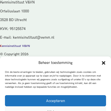
Kennisinstituut V&VN
Orteliuslaan 1000
3528 BD Utrecht
KVK: 95125574
E-mail: kennisinstituut@venvn.nl
© Copyright 2026
Beheer toestemming
De activiteiten van het Kennisinstituut V&VN worden gefinancierd
vanuit de kwaliteitsgelden van het ministerie van Volksgezondheid,
Om de beste ervaringen te bieden, gebruiken wij technologieën zoals cookies om
Welzijn en Sport (VWS), beheerd door ZonMw.
informatie over je apparaat op te slaan en/of te raadplegen. Door in te stemmen met
deze technologieën kunnen wij gegevens zoals surfgedrag of unieke ID's op deze site
verwerken. Als je geen toestemming geeft of uw toestemming intrekt, kan dit een
Privacybeleid
Cookies
Algemene voorwaarden
nadelige invloed hebben op bepaalde functies en mogelijkheden.
Alle rechten voorbehouden
Een productie van
Accepteren
MEDonline