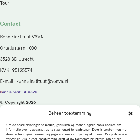
Tour
Contact
Kennisinstituut V&VN
Orteliuslaan 1000
3528 BD Utrecht
KVK: 95125574
E-mail: kennisinstituut@venvn.nl
© Copyright 2026
Beheer toestemming
De activiteiten van het Kennisinstituut V&VN worden gefinancierd
vanuit de kwaliteitsgelden van het ministerie van Volksgezondheid,
Om de beste ervaringen te bieden, gebruiken wij technologieën zoals cookies om
Welzijn en Sport (VWS), beheerd door ZonMw.
informatie over je apparaat op te slaan en/of te raadplegen. Door in te stemmen met
deze technologieën kunnen wij gegevens zoals surfgedrag of unieke ID's op deze site
verwerken. Als je geen toestemming geeft of uw toestemming intrekt, kan dit een