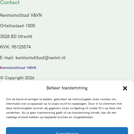
Contact
Kennisinstituut V&VN
Orteliuslaan 1000
3528 BD Utrecht
KVK: 95125574
E-mail: kennisinstituut@venvn.nl
© Copyright 2026
Beheer toestemming
De activiteiten van het Kennisinstituut V&VN worden gefinancierd
vanuit de kwaliteitsgelden van het ministerie van Volksgezondheid,
Om de beste ervaringen te bieden, gebruiken wij technologieën zoals cookies om
Welzijn en Sport (VWS), beheerd door ZonMw.
informatie over je apparaat op te slaan en/of te raadplegen. Door in te stemmen met
deze technologieën kunnen wij gegevens zoals surfgedrag of unieke ID's op deze site
verwerken. Als je geen toestemming geeft of uw toestemming intrekt, kan dit een
Privacybeleid
Cookies
Algemene voorwaarden
nadelige invloed hebben op bepaalde functies en mogelijkheden.
Alle rechten voorbehouden
Een productie van
Accepteren