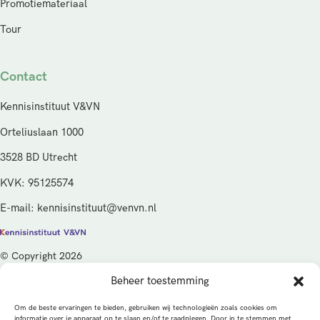
Promotiemateriaal
Tour
Contact
Kennisinstituut V&VN
Orteliuslaan 1000
3528 BD Utrecht
KVK: 95125574
E-mail: kennisinstituut@venvn.nl
© Copyright 2026
Beheer toestemming
De activiteiten van het Kennisinstituut V&VN worden gefinancierd
vanuit de kwaliteitsgelden van het ministerie van Volksgezondheid,
Om de beste ervaringen te bieden, gebruiken wij technologieën zoals cookies om
Welzijn en Sport (VWS), beheerd door ZonMw.
informatie over je apparaat op te slaan en/of te raadplegen. Door in te stemmen met