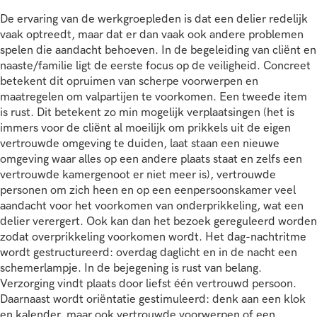
De ervaring van de werkgroepleden is dat een delier redelijk
vaak optreedt, maar dat er dan vaak ook andere problemen
spelen die aandacht behoeven. In de begeleiding van cliënt en
naaste/familie ligt de eerste focus op de veiligheid. Concreet
betekent dit opruimen van scherpe voorwerpen en
maatregelen om valpartijen te voorkomen. Een tweede item
is rust. Dit betekent zo min mogelijk verplaatsingen (het is
immers voor de cliënt al moeilijk om prikkels uit de eigen
vertrouwde omgeving te duiden, laat staan een nieuwe
omgeving waar alles op een andere plaats staat en zelfs een
vertrouwde kamergenoot er niet meer is), vertrouwde
personen om zich heen en op een eenpersoonskamer veel
aandacht voor het voorkomen van onderprikkeling, wat een
delier verergert. Ook kan dan het bezoek gereguleerd worden
zodat overprikkeling voorkomen wordt. Het dag-nachtritme
wordt gestructureerd: overdag daglicht en in de nacht een
schemerlampje. In de bejegening is rust van belang.
Verzorging vindt plaats door liefst één vertrouwd persoon.
Daarnaast wordt oriëntatie gestimuleerd: denk aan een klok
en kalender, maar ook vertrouwde voorwerpen of een