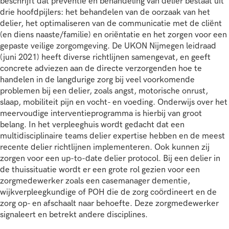
beschrijft dat preventie en behandeling van delier bestaat uit
drie hoofdpijlers: het behandelen van de oorzaak van het
delier, het optimaliseren van de communicatie met de cliënt
(en diens naaste/familie) en oriëntatie en het zorgen voor een
gepaste veilige zorgomgeving. De UKON Nijmegen leidraad
(juni 2021) heeft diverse richtlijnen samengevat, en geeft
concrete adviezen aan de directe verzorgenden hoe te
handelen in de langdurige zorg bij veel voorkomende
problemen bij een delier, zoals angst, motorische onrust,
slaap, mobiliteit pijn en vocht- en voeding. Onderwijs over het
meervoudige interventieprogramma is hierbij van groot
belang. In het verpleeghuis wordt gedacht dat een
multidisciplinaire teams delier expertise hebben en de meest
recente delier richtlijnen implementeren. Ook kunnen zij
zorgen voor een up-to-date delier protocol. Bij een delier in
de thuissituatie wordt er een grote rol gezien voor een
zorgmedewerker zoals een casemanager dementie,
wijkverpleegkundige of POH die de zorg coördineert en de
zorg op- en afschaalt naar behoefte. Deze zorgmedewerker
signaleert en betrekt andere disciplines.